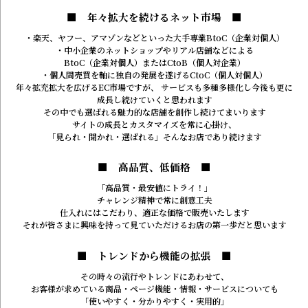
■ 年々拡大を続けるネット市場 ■
・楽天、ヤフー、アマゾンなどといった
大手専業BtoC（企業対個人）
・中小企業のネットショップやリアル店舗などによる
BtoC（企業対個人）またはCtoB（個人対企業）
・個人間売買を軸に独自の発展を遂げる
CtoC（個人対個人）
年々拡充拡大を広げるEC市場ですが、
サービスも多種多様化し今後も更に
成長し続けていくと思われます
その中でも選ばれる魅力的な店舗を
創作し続けてまいります
サイトの成長とカスタマイズを常に心掛け、
「見られ・聞かれ・選ばれる」
そんなお店であり続けます
■ 高品質、低価格 ■
「高品質・最安値にトライ！」
チャレンジ精神で常に創意工夫
仕入れにはこだわり、適正な価格で販売いたします
それが皆さまに興味を持って見ていただける
お店の第一歩だと思います
■ トレンドから機能の拡張 ■
その時々の流行やトレンドにあわせて、
お客様が求めている
商品・ページ機能・情報・サービスについても
「使いやすく・分かりやすく・実用的」