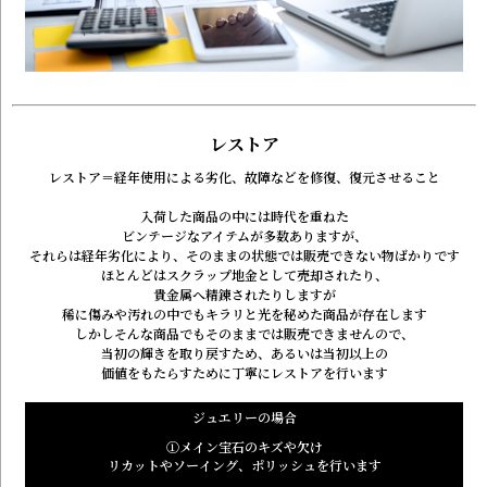
レストア
レストア＝経年使用による劣化、故障などを
修復、復元させること
入荷した商品の中には時代を重ねた
ビンテージなアイテムが多数ありますが、
それらは経年劣化により、
そのままの状態では販売できない物ばかりです
ほとんどはスクラップ地金として売却されたり、
貴金属へ精錬されたりしますが
稀に傷みや汚れの中でも
キラリと光を秘めた商品が存在します
しかしそんな商品でもそのままでは販売できませんので、
当初の輝きを取り戻すため、あるいは当初以上の
価値をもたらすために丁寧にレストアを行います
ジュエリーの場合
①
メイン宝石のキズや欠け
リカットやソーイング、ポリッシュを行います