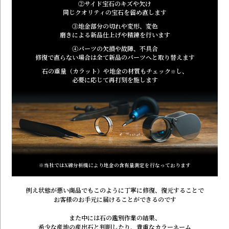
②
サイド宝石のキズや欠け
同じクオリティの宝石を留め直します
③
地金部分の切れや変形、変色
磨きによる新品仕上げや精錬を行います
④
パーツの欠損や故障、不具合
修復で直らない場合は全て新品のパーツへと取り替えます
石の重量（カラット）や地金の材質もチェック
し、
※
必要に応じて再打刻を施します
※当社ではX線分析機により地金の含有量測定を行なっております
例え状態が悪い商品でもこのように
丁寧に修復、復元することで
お客様のお手元に届けることができるのです
また中には石の鑑別作業の結果、
希少な産地の産出石と判明したり、貴重なカラーネーム