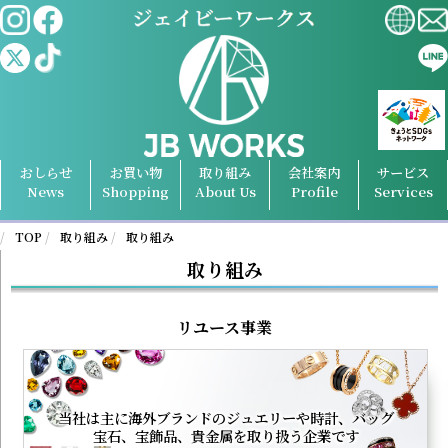
おしらせ
お買い物
取り組み
会社案内
サービス
News
Shopping
About Us
Profile
Services
TOP
取り組み
取り組み
取り組み
リユース事業
当社は主に海外ブランドの
ジュエリーや時計、バッグ
宝石、宝飾品、貴金属を
取り扱う企業です