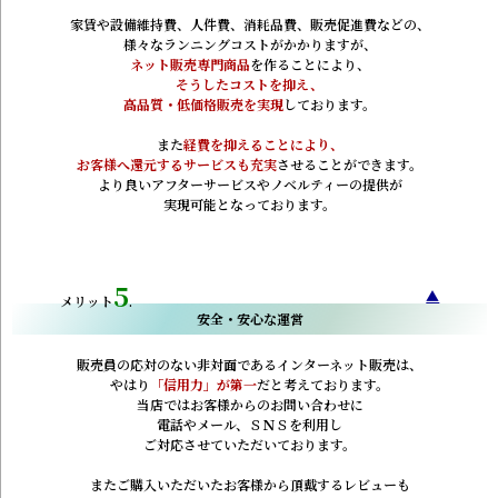
家賃や設備維持費、人件費、消耗品費、販売促進費などの、
様々なランニングコストがかかりますが、
ネット販売専門商品
を作ることにより、
そうしたコストを抑え、
高品質・低価格販売を実現
しております。
また
経費を抑えることにより、
お客様へ還元するサービスも充実
させることができます。
より良いアフターサービスやノベルティーの提供が
実現可能となっております。
5
▲
.
安全・安心な運営
販売員の応対のない非対面であるインターネット販売は、
やはり
「信用力」が第一
だと考えております。
当店ではお客様からのお問い合わせに
電話やメール、ＳＮＳを利用し
ご対応させていただいております。
またご購入いただいたお客様から頂戴するレビューも