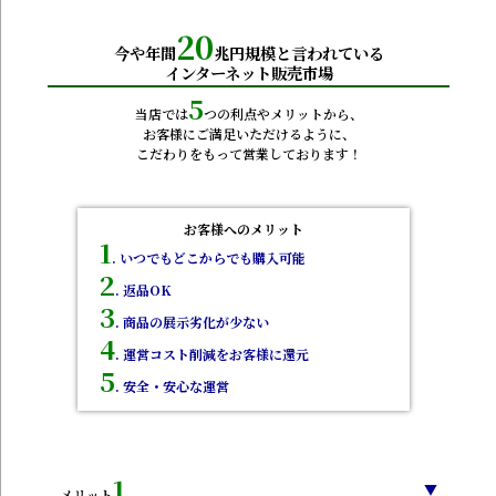
20
今や年間
兆円規模と言われている
インターネット販売市場
5
当店では
つの利点やメリットから、
お客様にご満足いただけるように、
こだわりをもって営業しております！
お客様へのメリット
1
. いつでもどこからでも購入可能
2
. 返品OK
3
. 商品の展示劣化が少ない
4
. 運営コスト削減をお客様に還元
5
. 安全・安心な運営
1
▼
.