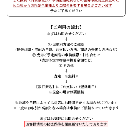
め
当社からの指定企業様よりご紹介を要する場合がございます
予めご了承ください
【ご利用の流れ】
まずはお問合せください
↓
① お取引方法のご確認
（出張訪問・宅配の日時、お支払い方法、
商品の受渡し方法など）
② 売却ご予定商品の事前確認・打ち合わせ
（売却予定の物量や概算金額など）
③ その他
↓
査定 ※無料※
↓
【銀行振込】にてお支払い（翌営業日）
※現金の場合は要相談
※地域や日程によっては対応に
お時間を要する場合がございます
※一度のお取引が高額となる場合は
事前にご相談させていだきます
まずはお気軽にお問合せください
お客様情報の秘密保持を徹底厳守いたしております