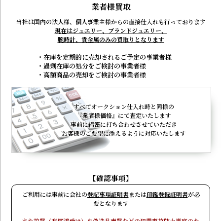
業者様買取
当社は国内の法人様、個人事業主様からの
直接仕入れも行っております
現在はジュエリー、ブランドジュエリー、
腕時計、貴金属のみの買取りとなります
・在庫を定期的に売却されるご予定の事業者様
・過剰在庫の処分をご検討の事業者様
・高額商品の売却をご検討の事業者様
すべてオークション仕入れ時と同様の
『業者様価格』にて査定いたします
事前に綿密に打ち合わせさせていただき
お客様のご要望に添えるように対応いたします
【確認事項】
ご利用には事前に会社の
登記事項証明書
または
印鑑登録証明書
が必
要となります
また故買（有償譲受け）や偽造品売買などの犯罪事故防止徹底のた