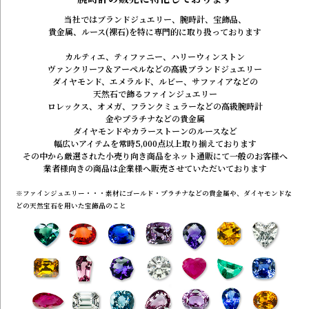
当社ではブランドジュエリー、腕時計、宝飾品、
貴金属、ルース(裸石)を特に専門的に取り扱っております
カルティエ、ティファニー、ハリーウィンストン
ヴァンクリーフ＆アーペルなどの高級ブランドジュエリー
ダイヤモンド、エメラルド、ルビー、サファイアなどの
天然石で飾るファインジュエリー
ロレックス、オメガ、フランクミュラーなどの高級腕時計
金やプラチナなどの貴金属
ダイヤモンドやカラーストーンのルースなど
幅広いアイテムを常時5,000点以上取り揃えております
その中から厳選された小売り向き商品を
ネット通販にて一般のお客様へ
業者様向きの商品は企業様へ
販売させていただいております
※ファインジュエリー・・・素材にゴールド・プラチナなどの貴金属や、ダイヤモンドな
どの天然宝石を用いた宝飾品のこと