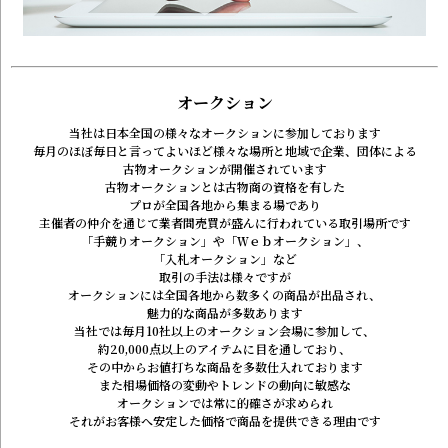
オークション
当社は日本全国の様々なオークションに参加しております
毎月のほぼ毎日と言ってよいほど
様々な場所と地域で企業、団体による
古物オークションが開催されています
古物オークションとは古物商の資格を有した
プロが全国各地から集まる場であり
主催者の仲介を通じて業者間売買が
盛んに行われている取引場所です
「手競りオークション」や「Ｗｅｂオークション」、
「入札オークション」など
取引の手法は様々ですが
オークションには全国各地から数多くの商品が出品され、
魅力的な商品が多数あります
当社では毎月10社以上のオークション会場に参加して、
約20,000点以上のアイテムに目を通しており、
その中からお値打ちな商品を多数仕入れております
また相場価格の変動やトレンドの動向に敏感な
オークションでは常に的確さが求められ
それがお客様へ安定した価格で商品を提供できる理由です