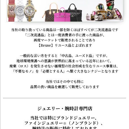
当社の取り扱っている商品は一部を
除くほぼすべてが二次流通品です
「二次流通品」とは一度消費者の手に渡った商品が、
再度マーケットで販売されることであり
【Reuse】リユース品とよばれます
一般的な言い方をすると
「中古品、ユーズド品」ですが、
地球環境保護への意識が世界的に
高まっている近年において、
廃棄（ロス）を発生させない循環型の
社会形成を生むリユース事業は、
「不要なモノ」を「必要とする人」へ繋ぐ
大きなシナジーとなります
当社ではその中でも特に
品質の良い商品を厳選して販売しております
ジュエリー・腕時計専門店
当社では特にブランドジュエリー、
ファインジュエリー
（ノンブランド）、
※
腕時計の販売に特化しております