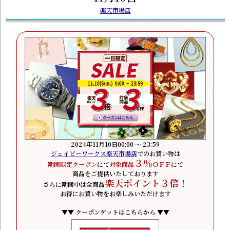
楽天市場店
2024年11月10日00:00 ～ 23:59
ジェイビーワークス楽天市場店
でのお買い物は
３％
期間限定クーポン
にて
対象商品
ＯＦＦ
にて
商品をご提供いたしております
楽天ポイント３倍！
さらに期間中は全商品
お得にお買い物をお楽しみいただけます
▼▼ クーポンゲットはこちらから ▼▼