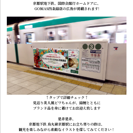
京都駅地下鉄、国際会館行ホームドアに、
GOMAS四条錦店の広告が掲載されます!
↑
タップ
で詳細チェック↑
見返り美人風ビワちゃんが、錦鯉とともに
ブランド品を身に着けてお出迎え致します
是非是非、
京都地下鉄 烏丸線京都駅にお立ち寄りの際は、
観光を楽しみながら素敵なイラストを探してみてください！