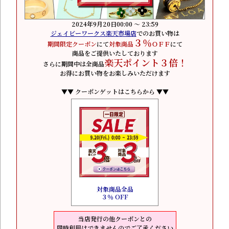
2024年9月20日00:00 ～ 23:59
ジェイビーワークス楽天市場店
でのお買い物は
３％
期間限定クーポン
にて
対象商品
ＯＦＦ
にて
商品をご提供いたしております
楽天ポイント３倍！
さらに期間中は全商品
お得にお買い物をお楽しみいただけます
▼▼ クーポンゲットはこちらから ▼▼
対象商品全品
３％ OFF
当店発行の他クーポンとの
同時利用はできませんのでご了承ください